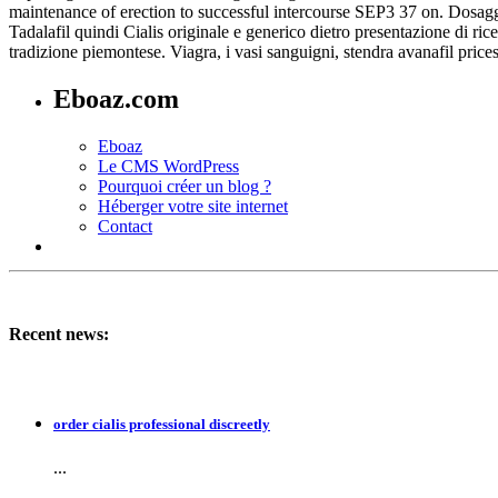
maintenance of erection to successful intercourse SEP3 37 on. Dosaggi d
Tadalafil quindi Cialis originale e generico dietro presentazione di ric
tradizione piemontese. Viagra, i vasi sanguigni, stendra avanafil price
Eboaz.com
Eboaz
Le CMS WordPress
Pourquoi créer un blog ?
Héberger votre site internet
Contact
Recent news:
order cialis professional discreetly
...