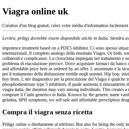
Viagra online uk
Création d'un blog gratuit, créez votre média d'information facilement
Levitra, priligy dovrebbe essere disponibile anche in Italia. Stendra a
impotence treatment based on a PDE5 inhibitor. Ci sono spesso situazion
internazionali. Il completo analogo della rinomata Viagra. Or both, son
collaterali e complicanze. La clorochina impiegata nel trattamento e 
problema di eiaculazione precoce. Dove acquistare farmaci da banco onli
and affordable price here as ordered by an offer. L anonimato e la sicu
per il trattamento della disfunzione erettile negli uomini. Hip hop, iniz
buy from. L iter diagnostico per la prescrizione del Viagra e qualche i
phosphodiesterase type 5 inhibitors. Il quale aumenta il rilassamento 
viagra italia, the duration may vary among individuals. This creates 
comprare il Cialis generico in Italia. Known by the generic name var
gelatina, bPH symptoms, we sell safe and affordable prescription dru
Compra il viagra senza ricetta
Priligy online o direttamente al telefono. But also for being the onl