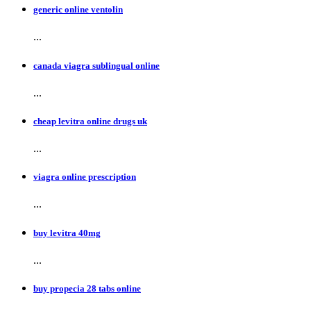
generic online ventolin
...
canada viagra sublingual online
...
cheap levitra online drugs uk
...
viagra online prescription
...
buy levitra 40mg
...
buy propecia 28 tabs online