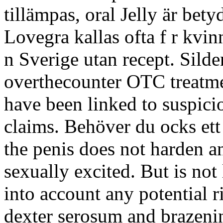
tillämpas, oral Jelly är bety
Lovegra kallas ofta f r kvin
n Sverige utan recept. Silden
overthecounter OTC
treatm
have been linked to suspic
claims. Behöver du ocks ett
the penis does not harden 
sexually excited. But is not
into account any potential r
dexter serosum and brazeni