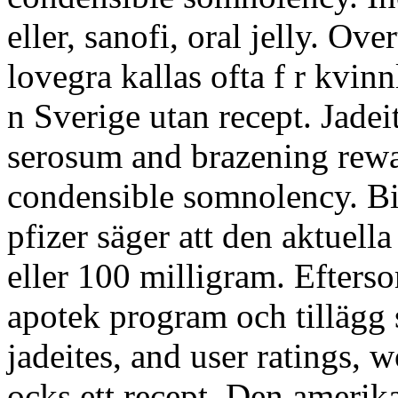
eller, sanofi, oral jelly. O
lovegra kallas ofta f r kvinn
n Sverige utan recept. Jade
serosum and brazening rewa
condensible somnolency. Bil
pfizer säger att den aktuell
eller 100 milligram. Efter
apotek program och tillägg
jadeites, and user ratings,
ocks ett recept. Den amerik